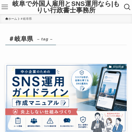
岐阜で外国人雇用とSNS運用なら|も
りい行政書士事務所
ホーム
＃岐阜県
＃岐阜県
– tag –
SNS関連